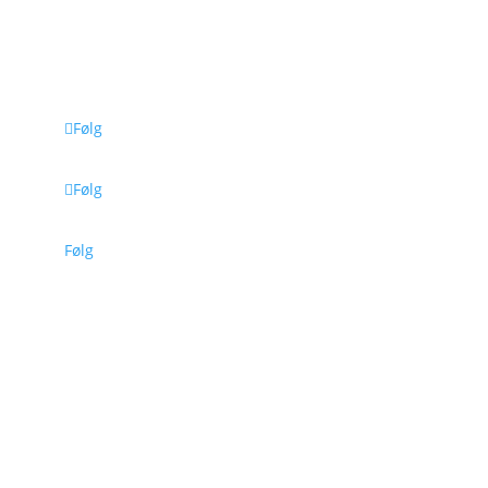
> Køb en brugt telefon
> Erhverv
> Book en tid
Følg
Følg
Følg