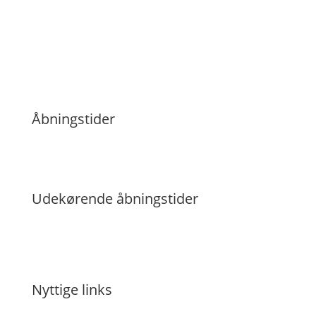

E-mail
kontakt@telefonfixer.dk
Åbningstider
Mandag - Fredag: 9:30 - 18:00
Lørdag: 9:30 - 14:00
Søndag: Lukket
Udekørende åbningstider
Mandag - Fredag: 08:00 - 20:00
Lørdag: 08:00 - 20:00
Søndag: 08:00 - 20:00
Nyttige links
> Udekørsel